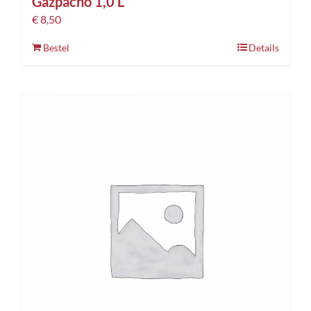
Gazpacho 1,0 L
€
8,50
Bestel
Details